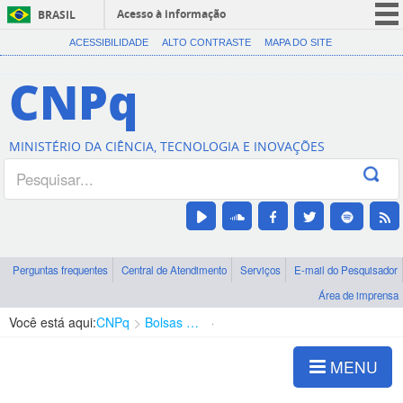
Acesso à informação
BRASIL
CORONAVÍRUS (COVID-19)
ACESSIBILIDADE
ALTO CONTRASTE
MAPA DO SITE
Participe
CNPq
Serviços
Legislação
MINISTÉRIO DA CIÊNCIA, TECNOLOGIA E INOVAÇÕES
Canais
Perguntas frequentes
Central de Atendimento
Serviços
E-mail do Pesquisador
Área de imprensa
Você está aqui:
CNPq
Bolsas e Auxílios Vigentes
Projetos de Pesquisa
MENU