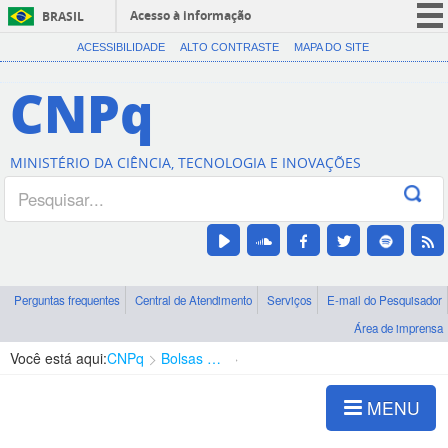
Acesso à informação
BRASIL
CORONAVÍRUS (COVID-19)
ACESSIBILIDADE
ALTO CONTRASTE
MAPA DO SITE
Participe
CNPq
Serviços
Legislação
MINISTÉRIO DA CIÊNCIA, TECNOLOGIA E INOVAÇÕES
Canais
Perguntas frequentes
Central de Atendimento
Serviços
E-mail do Pesquisador
Área de imprensa
Você está aqui:
CNPq
Bolsas e Auxílios Vigentes
Projetos de Pesquisa
MENU