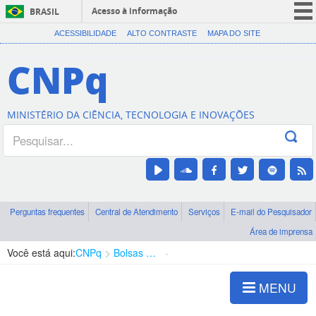
Acesso à informação
BRASIL
CORONAVÍRUS (COVID-19)
ACESSIBILIDADE
ALTO CONTRASTE
MAPA DO SITE
Participe
CNPq
Serviços
Legislação
MINISTÉRIO DA CIÊNCIA, TECNOLOGIA E INOVAÇÕES
Canais
Perguntas frequentes
Central de Atendimento
Serviços
E-mail do Pesquisador
Área de imprensa
Você está aqui:
CNPq
Bolsas e Auxílios Vigentes
Projetos de Pesquisa
MENU