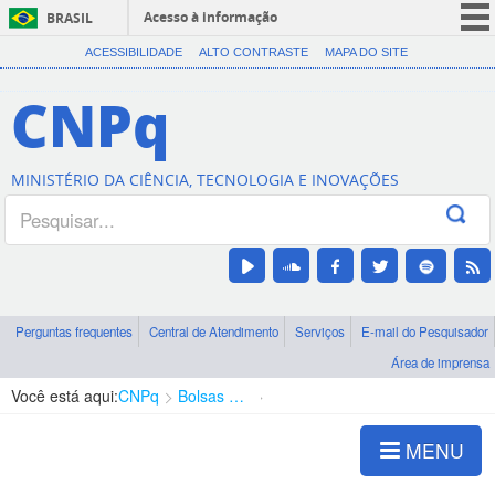
Acesso à informação
BRASIL
CORONAVÍRUS (COVID-19)
ACESSIBILIDADE
ALTO CONTRASTE
MAPA DO SITE
Participe
CNPq
Serviços
Legislação
MINISTÉRIO DA CIÊNCIA, TECNOLOGIA E INOVAÇÕES
Canais
Perguntas frequentes
Central de Atendimento
Serviços
E-mail do Pesquisador
Área de imprensa
Você está aqui:
CNPq
Bolsas e Auxílios Vigentes
Projetos de Pesquisa
MENU