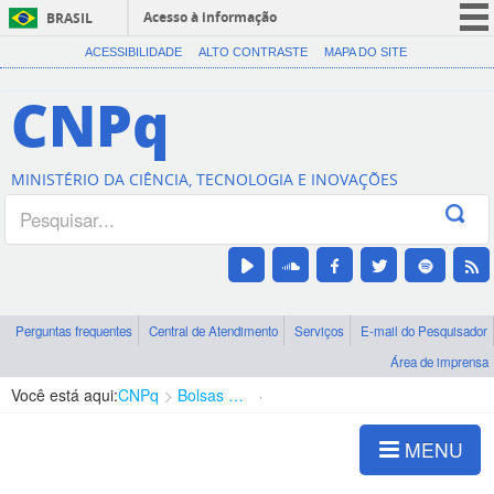
Acesso à informação
BRASIL
CORONAVÍRUS (COVID-19)
ACESSIBILIDADE
ALTO CONTRASTE
MAPA DO SITE
Participe
CNPq
Serviços
Legislação
MINISTÉRIO DA CIÊNCIA, TECNOLOGIA E INOVAÇÕES
Canais
Perguntas frequentes
Central de Atendimento
Serviços
E-mail do Pesquisador
Área de imprensa
Você está aqui:
CNPq
Bolsas e Auxílios Vigentes
Projetos de Pesquisa
MENU