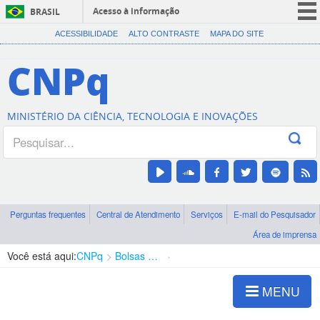
Acesso à informação
BRASIL
CORONAVÍRUS (COVID-19)
ACESSIBILIDADE
ALTO CONTRASTE
MAPA DO SITE
Participe
CNPq
Serviços
Legislação
MINISTÉRIO DA CIÊNCIA, TECNOLOGIA E INOVAÇÕES
Canais
Perguntas frequentes
Central de Atendimento
Serviços
E-mail do Pesquisador
Área de imprensa
Você está aqui:
CNPq
Bolsas e Auxílios Vigentes
Projetos de Pesquisa
MENU