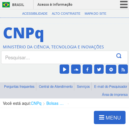
Acesso à informação
BRASIL
CORONAVÍRUS (COVID-19)
ACESSIBILIDADE
ALTO CONTRASTE
MAPA DO SITE
Participe
CNPq
Serviços
Legislação
MINISTÉRIO DA CIÊNCIA, TECNOLOGIA E INOVAÇÕES
Canais
Perguntas frequentes
Central de Atendimento
Serviços
E-mail do Pesquisador
Área de imprensa
Você está aqui:
CNPq
Bolsas e Auxílios Vigentes
Projetos de Pesquisa
MENU