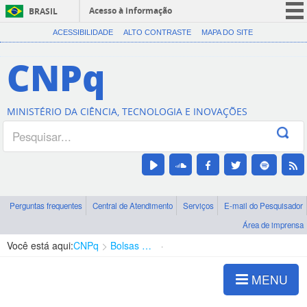
Acesso à informação
BRASIL
CORONAVÍRUS (COVID-19)
ACESSIBILIDADE
ALTO CONTRASTE
MAPA DO SITE
Participe
CNPq
Serviços
Legislação
MINISTÉRIO DA CIÊNCIA, TECNOLOGIA E INOVAÇÕES
Canais
Perguntas frequentes
Central de Atendimento
Serviços
E-mail do Pesquisador
Área de imprensa
Você está aqui:
CNPq
Bolsas e Auxílios Vigentes
Projetos de Pesquisa
MENU