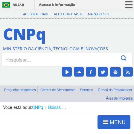
Acesso à informação
BRASIL
CORONAVÍRUS (COVID-19)
ACESSIBILIDADE
ALTO CONTRASTE
MAPA DO SITE
Participe
CNPq
Serviços
Legislação
MINISTÉRIO DA CIÊNCIA, TECNOLOGIA E INOVAÇÕES
Canais
Perguntas frequentes
Central de Atendimento
Serviços
E-mail do Pesquisador
Área de imprensa
Você está aqui:
CNPq
Bolsas e Auxílios Vigentes
Projetos de Pesquisa
MENU