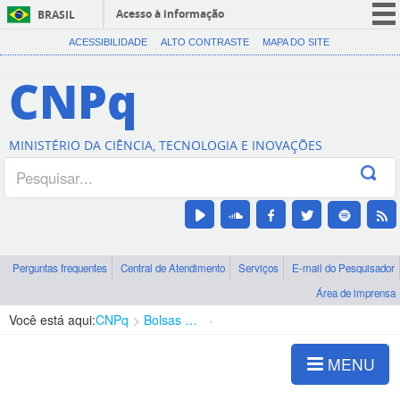
Acesso à informação
BRASIL
CORONAVÍRUS (COVID-19)
ACESSIBILIDADE
ALTO CONTRASTE
MAPA DO SITE
Participe
CNPq
Serviços
Legislação
MINISTÉRIO DA CIÊNCIA, TECNOLOGIA E INOVAÇÕES
Canais
Perguntas frequentes
Central de Atendimento
Serviços
E-mail do Pesquisador
Área de imprensa
Você está aqui:
CNPq
Bolsas e Auxílios Vigentes
Projetos de Pesquisa
MENU