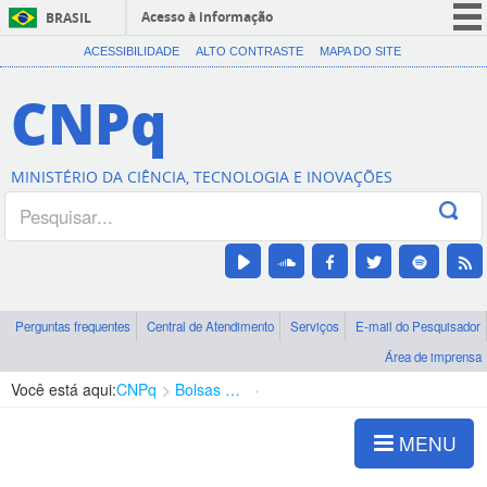
Acesso à informação
BRASIL
CORONAVÍRUS (COVID-19)
ACESSIBILIDADE
ALTO CONTRASTE
MAPA DO SITE
Participe
CNPq
Serviços
Legislação
MINISTÉRIO DA CIÊNCIA, TECNOLOGIA E INOVAÇÕES
Canais
Perguntas frequentes
Central de Atendimento
Serviços
E-mail do Pesquisador
Área de imprensa
Você está aqui:
CNPq
Bolsas e Auxílios Vigentes
Projetos de Pesquisa
MENU