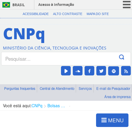
Acesso à informação
BRASIL
CORONAVÍRUS (COVID-19)
ACESSIBILIDADE
ALTO CONTRASTE
MAPA DO SITE
Participe
CNPq
Serviços
Legislação
MINISTÉRIO DA CIÊNCIA, TECNOLOGIA E INOVAÇÕES
Canais
Perguntas frequentes
Central de Atendimento
Serviços
E-mail do Pesquisador
Área de imprensa
Você está aqui:
CNPq
Bolsas e Auxílios Vigentes
Projetos de Pesquisa
MENU