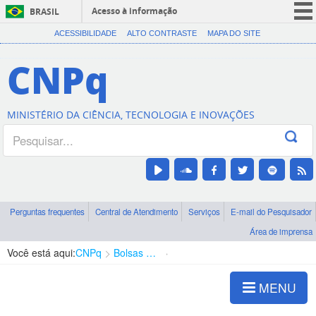
Acesso à informação
BRASIL
CORONAVÍRUS (COVID-19)
ACESSIBILIDADE
ALTO CONTRASTE
MAPA DO SITE
Participe
CNPq
Serviços
Legislação
MINISTÉRIO DA CIÊNCIA, TECNOLOGIA E INOVAÇÕES
Canais
Perguntas frequentes
Central de Atendimento
Serviços
E-mail do Pesquisador
Área de imprensa
Você está aqui:
CNPq
Bolsas e Auxílios Vigentes
Projetos de Pesquisa
MENU