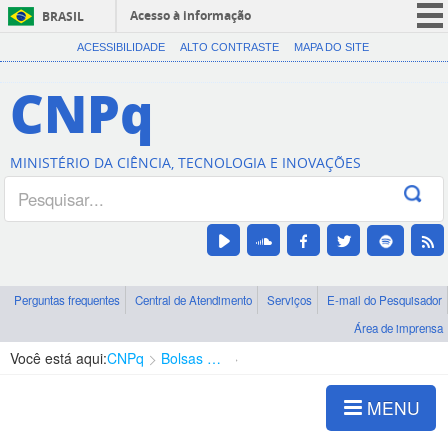
Acesso à informação
BRASIL
CORONAVÍRUS (COVID-19)
ACESSIBILIDADE
ALTO CONTRASTE
MAPA DO SITE
Participe
CNPq
Serviços
Legislação
MINISTÉRIO DA CIÊNCIA, TECNOLOGIA E INOVAÇÕES
Canais
Perguntas frequentes
Central de Atendimento
Serviços
E-mail do Pesquisador
Área de imprensa
Você está aqui:
CNPq
Bolsas e Auxílios Vigentes
Projetos de Pesquisa
MENU