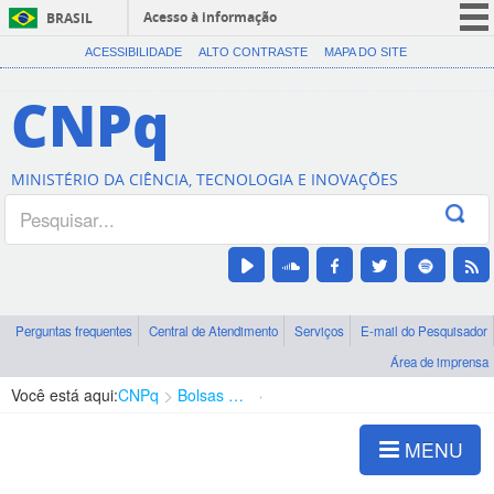
Acesso à informação
BRASIL
CORONAVÍRUS (COVID-19)
ACESSIBILIDADE
ALTO CONTRASTE
MAPA DO SITE
Participe
CNPq
Serviços
Legislação
MINISTÉRIO DA CIÊNCIA, TECNOLOGIA E INOVAÇÕES
Canais
Perguntas frequentes
Central de Atendimento
Serviços
E-mail do Pesquisador
Área de imprensa
Você está aqui:
CNPq
Bolsas e Auxílios Vigentes
Projetos de Pesquisa
MENU