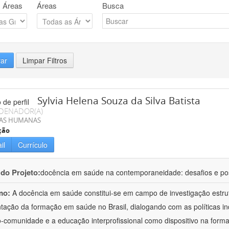
 Áreas
Áreas
Busca
rar
Limpar Filtros
Sylvia Helena Souza da Silva Batista
DENADOR(A)
IAS HUMANAS
ção
il
Currículo
 do Projeto:
docência em saúde na contemporaneidade: desafios e pos
mo:
A docência em saúde constitui-se em campo de investigação estru
ntação da formação em saúde no Brasil, dialogando com as políticas in
o-comunidade e a educação interprofissional como dispositivo na form