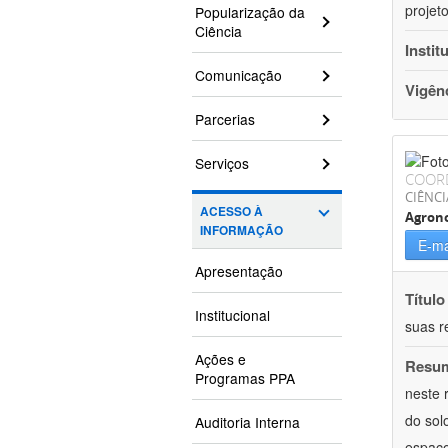
projet
Popularização da
Ciência
Instit
Comunicação
Vigên
Parcerias
Serviços
COOR
CIÊNCI
ACESSO À
Agron
INFORMAÇÃO
E-ma
Apresentação
Título
Institucional
suas r
Ações e
Resu
Programas PPA
neste 
do sol
Auditoria Interna
espaço