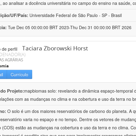
o, ao analisar a docência universitária no campo do ensino na saúde, c
uição/UF/País:
Universidade Federal de São Paulo - SP - Brasil
cia:
Tue Dec 05 00:00:00 BRT 2023-Thu Dec 31 00:00:00 BRT 2026
Taciara Zborowski Horst
DENADOR(A)
AS AGRÁRIAS
omia
il
Currículo
 do Projeto:
mapbiomas solo: revelando a dinâmica espaço-temporal d
elações com as mudanças no clima e na cobertura e uso da terra no br
mo:
O solo é um dos maiores reservatórios de carbono do planeta. A 
reservatório varia no espaço e no tempo. Dentre os vetores de mudan
o (COS) estão as mudanças na cobertura e uso da terra e no clima. C
-temporal é conditio sine qua non para implementar programas eficien