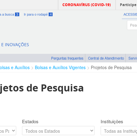
CORONAVÍRUS (COVID-19)
Participe
ra a busca
3
Ir para o rodapé
4
ACESSI
A E INOVAÇÕES
Perguntas frequentes
Central de Atendimento
Serv
olsas e Auxílios
Bolsas e Auxílios Vigentes
Projetos de Pesquisa
jetos de Pesquisa
Estados
Instituições