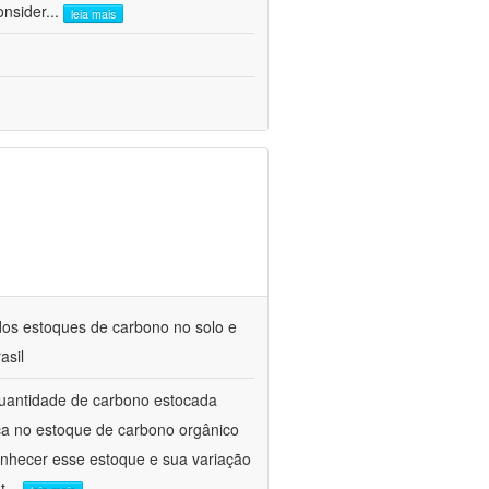
onsider
...
leia mais
os estoques de carbono no solo e
asil
quantidade de carbono estocada
ça no estoque de carbono orgânico
onhecer esse estoque e sua variação
t
...