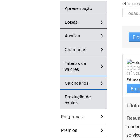
Grandes
Apresentação
Bolsas
Auxílios
Filt
Chamadas
Tabelas de
COOR
valores
CIÊNC
Educa
Calendários
E-ma
Prestação de
contas
Título
Programas
Resu
reorie
Prêmios
serviç