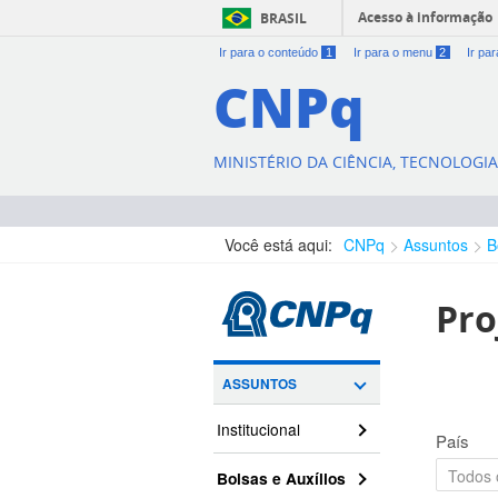
Acesso à informação
BRASIL
Ir para o conteúdo
1
Ir para o menu
2
Ir pa
CNPq
MINISTÉRIO DA CIÊNCIA, TECNOLOGI
Você está aqui:
CNPq
Assuntos
B
Pro
ASSUNTOS
Institucional
País
Bolsas e Auxílios