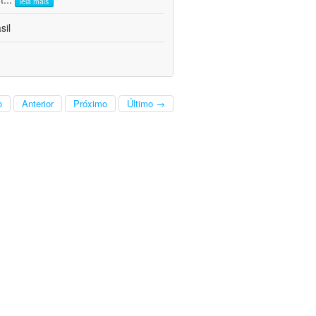
leia mais
sil
o
Anterior
Próximo
Último →