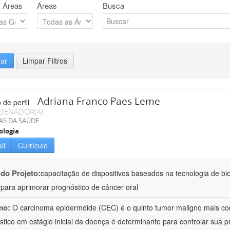
 Áreas
Áreas
Busca
rar
Limpar Filtros
Adriana Franco Paes Leme
DENADOR(A)
AS DA SAÚDE
ologia
il
Currículo
 do Projeto:
capacitação de dispositivos baseados na tecnologia de b
a para aprimorar prognóstico de câncer oral
mo:
O carcinoma epidermóide (CEC) é o quinto tumor maligno mais c
stico em estágio inicial da doença é determinante para controlar sua