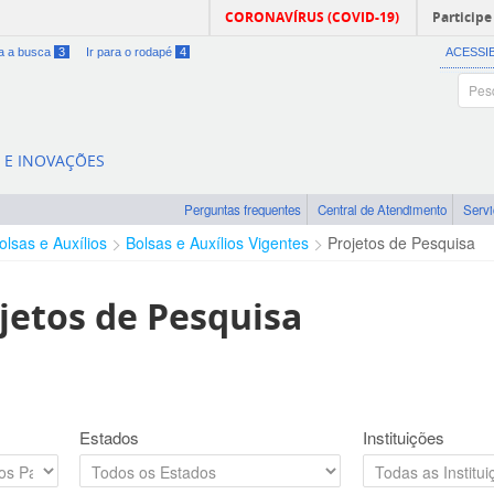
CORONAVÍRUS (COVID-19)
Participe
ra a busca
3
Ir para o rodapé
4
ACESSI
A E INOVAÇÕES
Perguntas frequentes
Central de Atendimento
Serv
olsas e Auxílios
Bolsas e Auxílios Vigentes
Projetos de Pesquisa
jetos de Pesquisa
Estados
Instituições