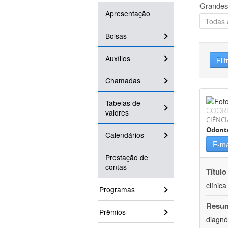
Grandes
Apresentação
Bolsas
Auxílios
Filt
Chamadas
Tabelas de
COOR
valores
CIÊNCI
Odont
Calendários
E-ma
Prestação de
contas
Título
clínic
Programas
Resu
Prêmios
diagnó