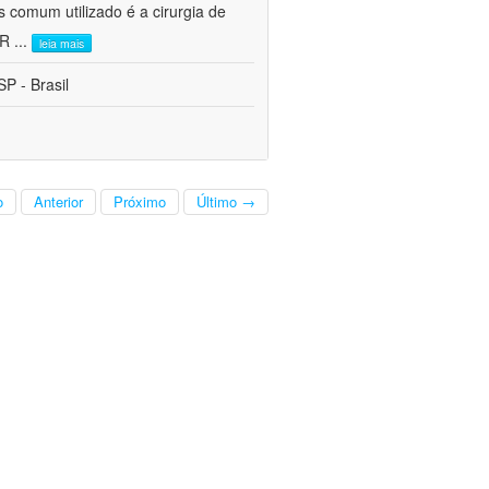
s comum utilizado é a cirurgia de
CR
...
leia mais
P - Brasil
o
Anterior
Próximo
Último →