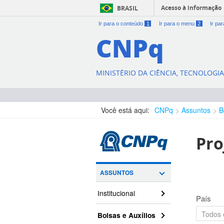
Acesso à informação
BRASIL
Ir para o conteúdo
1
Ir para o menu
2
Ir pa
CNPq
MINISTÉRIO DA CIÊNCIA, TECNOLOGI
Você está aqui:
CNPq
Assuntos
B
Pro
ASSUNTOS
Institucional
País
Bolsas e Auxílios