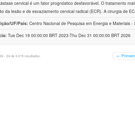
ástase cervical é um fator prognóstico desfavorável. O tratamento mai
o da lesão e de esvaziamento cervical radical (ECR). A cirurgia de E
uição/UF/País:
Centro Nacional de Pesquisa em Energia e Materiais - S
cia:
Tue Dec 19 00:00:00 BRT 2023-Thu Dec 31 00:00:00 BRT 2026
← Primeir
4 - 24 de 4.019 resultados.