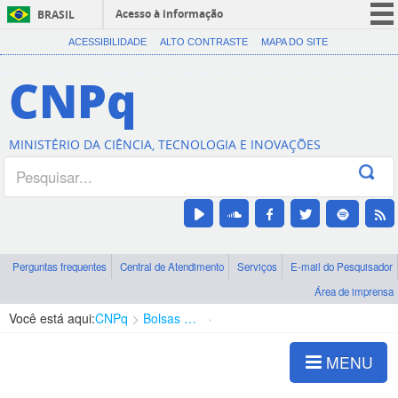
Acesso à informação
BRASIL
CORONAVÍRUS (COVID-19)
ACESSIBILIDADE
ALTO CONTRASTE
MAPA DO SITE
Participe
CNPq
Serviços
Legislação
MINISTÉRIO DA CIÊNCIA, TECNOLOGIA E INOVAÇÕES
Canais
Perguntas frequentes
Central de Atendimento
Serviços
E-mail do Pesquisador
Área de imprensa
Você está aqui:
CNPq
Bolsas e Auxílios Vigentes
Projetos de Pesquisa
MENU