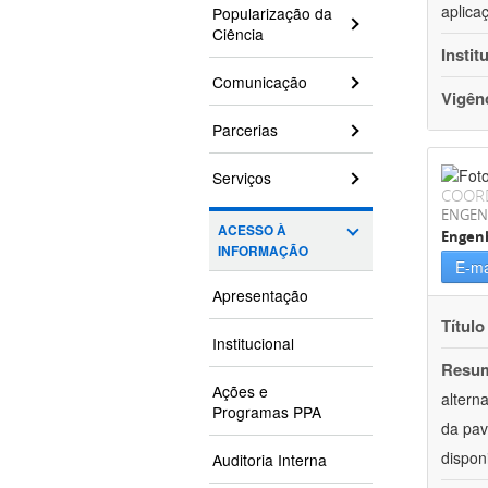
aplica
Popularização da
Ciência
Instit
Comunicação
Vigên
Parcerias
Serviços
COOR
ENGEN
ACESSO À
Engenh
INFORMAÇÃO
E-ma
Apresentação
Título
Institucional
Resu
Ações e
altern
Programas PPA
da pav
dispon
Auditoria Interna