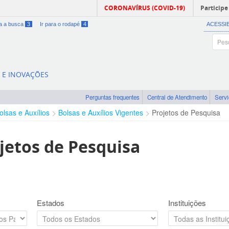
CORONAVÍRUS (COVID-19)
Participe
ra a busca
3
Ir para o rodapé
4
ACESSI
A E INOVAÇÕES
Perguntas frequentes
Central de Atendimento
Serv
olsas e Auxílios
Bolsas e Auxílios Vigentes
Projetos de Pesquisa
jetos de Pesquisa
Estados
Instituições