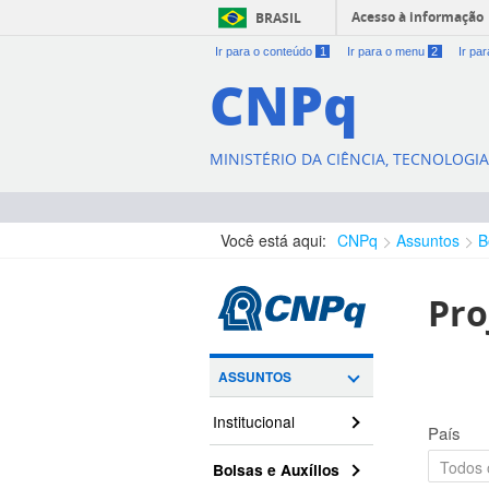
Acesso à informação
BRASIL
Ir para o conteúdo
1
Ir para o menu
2
Ir pa
CNPq
MINISTÉRIO DA CIÊNCIA, TECNOLOGI
Você está aqui:
CNPq
Assuntos
B
Pro
ASSUNTOS
Institucional
País
Bolsas e Auxílios