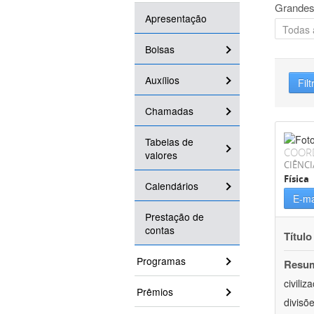
Grandes
Apresentação
Bolsas
Auxílios
Filt
Chamadas
Tabelas de
COOR
valores
CIÊNCI
Física
Calendários
E-ma
Prestação de
contas
Título
Programas
Resu
civili
Prêmios
divisõ