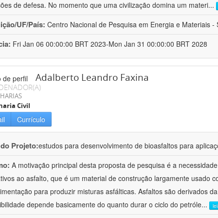
ções de defesa. No momento que uma civilização domina um materi
...
uição/UF/País:
Centro Nacional de Pesquisa em Energia e Materiais - S
cia:
Fri Jan 06 00:00:00 BRT 2023-Mon Jan 31 00:00:00 BRT 2028
Adalberto Leandro Faxina
DENADOR(A)
HARIAS
aria Civil
il
Currículo
 do Projeto:
estudos para desenvolvimento de bioasfaltos para aplic
mo:
A motivação principal desta proposta de pesquisa é a necessidade
ativos ao asfalto, que é um material de construção largamente usado 
imentação para produzir misturas asfálticas. Asfaltos são derivados da
ibilidade depende basicamente do quanto durar o ciclo do petróle
...
le