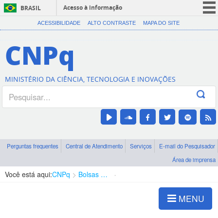
Acesso à informação
BRASIL
CORONAVÍRUS (COVID-19)
ACESSIBILIDADE
ALTO CONTRASTE
MAPA DO SITE
Participe
CNPq
Serviços
Legislação
MINISTÉRIO DA CIÊNCIA, TECNOLOGIA E INOVAÇÕES
Canais
Perguntas frequentes
Central de Atendimento
Serviços
E-mail do Pesquisador
Área de imprensa
Você está aqui:
CNPq
Bolsas e Auxílios Vigentes
Projetos de Pesquisa
MENU