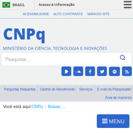
Acesso à informação
BRASIL
CORONAVÍRUS (COVID-19)
ACESSIBILIDADE
ALTO CONTRASTE
MAPA DO SITE
Participe
CNPq
Serviços
Legislação
MINISTÉRIO DA CIÊNCIA, TECNOLOGIA E INOVAÇÕES
Canais
Perguntas frequentes
Central de Atendimento
Serviços
E-mail do Pesquisador
Área de imprensa
Você está aqui:
CNPq
Bolsas e Auxílios Vigentes
Projetos de Pesquisa
MENU