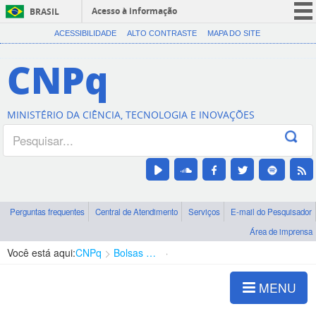
Acesso à informação
BRASIL
CORONAVÍRUS (COVID-19)
ACESSIBILIDADE
ALTO CONTRASTE
MAPA DO SITE
Participe
CNPq
Serviços
Legislação
MINISTÉRIO DA CIÊNCIA, TECNOLOGIA E INOVAÇÕES
Canais
Perguntas frequentes
Central de Atendimento
Serviços
E-mail do Pesquisador
Área de imprensa
Você está aqui:
CNPq
Bolsas e Auxílios Vigentes
Projetos de Pesquisa
MENU