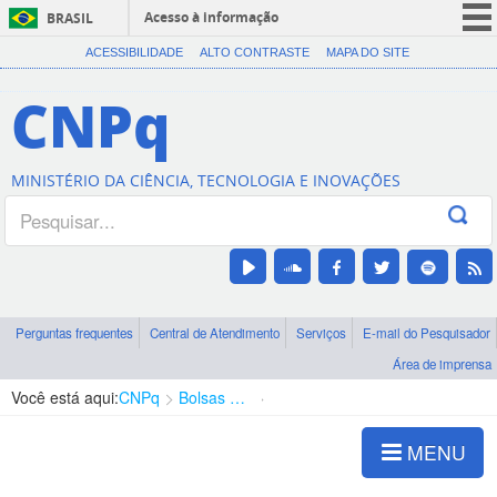
Acesso à informação
BRASIL
CORONAVÍRUS (COVID-19)
ACESSIBILIDADE
ALTO CONTRASTE
MAPA DO SITE
Participe
CNPq
Serviços
Legislação
MINISTÉRIO DA CIÊNCIA, TECNOLOGIA E INOVAÇÕES
Canais
Perguntas frequentes
Central de Atendimento
Serviços
E-mail do Pesquisador
Área de imprensa
Você está aqui:
CNPq
Bolsas e Auxílios Vigentes
Projetos de Pesquisa
MENU