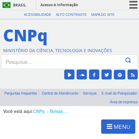
Acesso à informação
BRASIL
CORONAVÍRUS (COVID-19)
ACESSIBILIDADE
ALTO CONTRASTE
MAPA DO SITE
Participe
CNPq
Serviços
Legislação
MINISTÉRIO DA CIÊNCIA, TECNOLOGIA E INOVAÇÕES
Canais
Perguntas frequentes
Central de Atendimento
Serviços
E-mail do Pesquisador
Área de imprensa
Você está aqui:
CNPq
Bolsas e Auxílios Vigentes
Projetos de Pesquisa
MENU