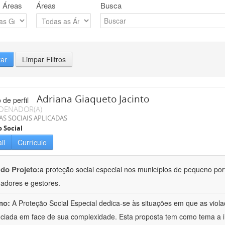
 Áreas
Áreas
Busca
rar
Limpar Filtros
Adriana Giaqueto Jacinto
DENADOR(A)
AS SOCIAIS APLICADAS
o Social
il
Currículo
 do Projeto:
a proteção social especial nos municípios de pequeno port
hadores e gestores.
mo:
A Proteção Social Especial dedica-se às situações em que as vio
nciada em face de sua complexidade. Esta proposta tem como tema a 