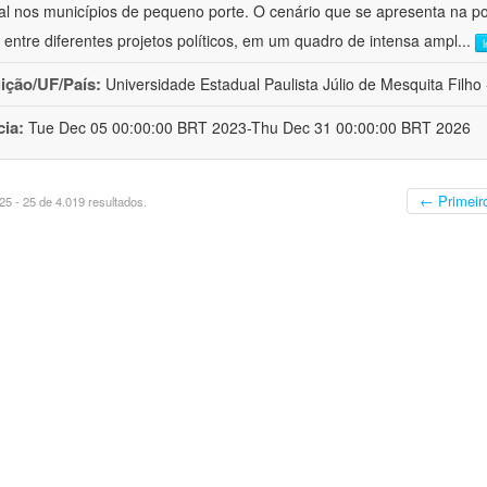
al nos municípios de pequeno porte. O cenário que se apresenta na polí
 entre diferentes projetos políticos, em um quadro de intensa ampl
...
uição/UF/País:
Universidade Estadual Paulista Júlio de Mesquita Filho -
cia:
Tue Dec 05 00:00:00 BRT 2023-Thu Dec 31 00:00:00 BRT 2026
← Primeir
5 - 25 de 4.019 resultados.