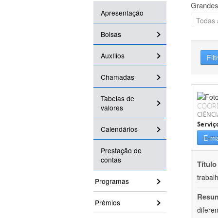
Grandes
Apresentação
Bolsas
Auxílios
Filt
Chamadas
Tabelas de
COOR
valores
CIÊNCI
Serviç
Calendários
E-ma
Prestação de
contas
Título
trabal
Programas
Resu
Prêmios
difere