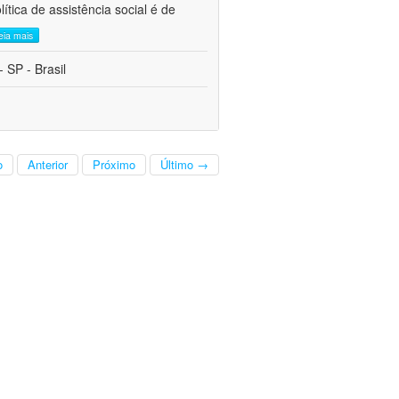
tica de assistência social é de
leia mais
 SP - Brasil
o
Anterior
Próximo
Último →