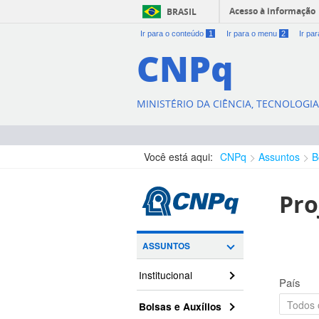
Acesso à informação
BRASIL
Ir para o conteúdo
1
Ir para o menu
2
Ir pa
CNPq
MINISTÉRIO DA CIÊNCIA, TECNOLOGI
Você está aqui:
CNPq
Assuntos
B
Pro
ASSUNTOS
Institucional
País
Bolsas e Auxílios