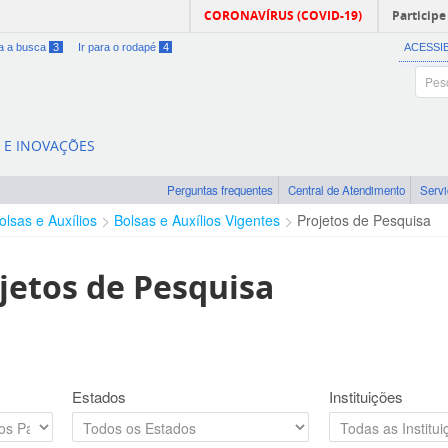
CORONAVÍRUS (COVID-19)
Participe
ra a busca
3
Ir para o rodapé
4
ACESSI
A E INOVAÇÕES
Perguntas frequentes
Central de Atendimento
Serv
olsas e Auxílios
Bolsas e Auxílios Vigentes
Projetos de Pesquisa
jetos de Pesquisa
Estados
Instituições