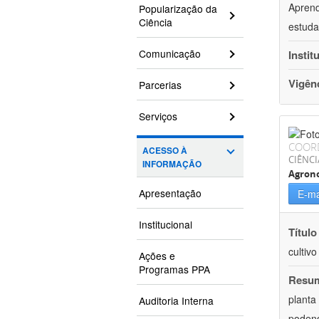
Aprend
Popularização da
Ciência
estuda
Comunicação
Instit
Vigên
Parcerias
Serviços
COOR
ACESSO À
CIÊNCI
INFORMAÇÃO
Agron
Apresentação
E-ma
Institucional
Título
cultiv
Ações e
Programas PPA
Resu
planta
Auditoria Interna
podend