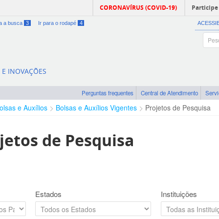
CORONAVÍRUS (COVID-19)
Participe
ra a busca
3
Ir para o rodapé
4
ACESSI
A E INOVAÇÕES
Perguntas frequentes
Central de Atendimento
Serv
olsas e Auxílios
Bolsas e Auxílios Vigentes
Projetos de Pesquisa
jetos de Pesquisa
Estados
Instituições