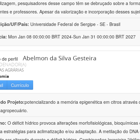
izagem, pesquisadores desse campo têm se debruçado sobre a formaç
ntes e professores. Apesar da valorização e incorporação desses sujei
uição/UF/País:
Universidade Federal de Sergipe - SE - Brasil
cia:
Mon Jan 08 00:00:00 BRT 2024-Sun Jan 31 00:00:00 BRT 2027
Abelmon da Silva Gesteira
DENADOR(A)
AS AGRÁRIAS
omia
il
Currículo
 do Projeto:
potencializando a memória epigenética em citros através d
o agropecuário.
mo:
O déficit hídrico provoca alterações morfofisiológicas, bioquímica
 a estratégias para aclimatização e/ou adaptação. A metilação do DNA 
o ser alterada durante o déficit hídrico. Combinações laranjeira 'Valên