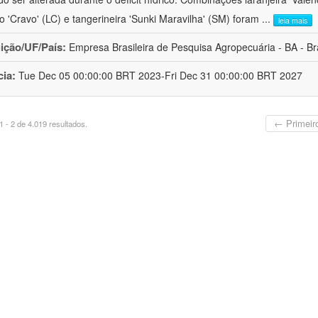
ro 'Cravo' (LC) e tangerineira 'Sunki Maravilha' (SM) foram
...
leia mais
uição/UF/País:
Empresa Brasileira de Pesquisa Agropecuária - BA - Bra
cia:
Tue Dec 05 00:00:00 BRT 2023-Fri Dec 31 00:00:00 BRT 2027
← Primeir
 - 2 de 4.019 resultados.