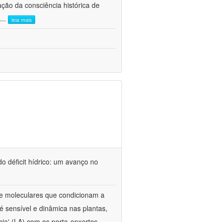
ão da consciência histórica de
...
leia mais
o déficit hídrico: um avanço no
s e moleculares que condicionam a
é sensível e dinâmica nas plantas,
cia' (LA) com os porta-enxertos