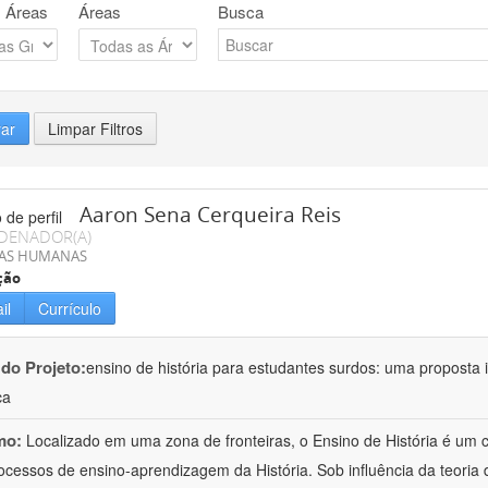
 Áreas
Áreas
Busca
rar
Limpar Filtros
Aaron Sena Cerqueira Reis
DENADOR(A)
IAS HUMANAS
ção
il
Currículo
 do Projeto:
ensino de história para estudantes surdos: uma proposta i
ca
mo:
Localizado em uma zona de fronteiras, o Ensino de História é um
ocessos de ensino-aprendizagem da História. Sob influência da teoria d