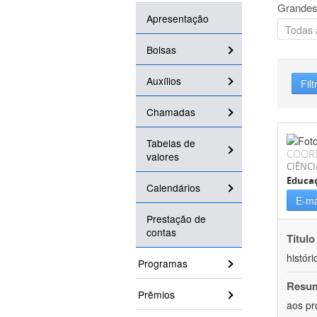
Grandes
Apresentação
Bolsas
Auxílios
Filt
Chamadas
Tabelas de
COOR
valores
CIÊNC
Educa
Calendários
E-ma
Prestação de
contas
Título
históri
Programas
Resu
Prêmios
aos pr