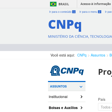
Acesso à informação
BRASIL
Ir para o conteúdo
1
Ir para o menu
2
Ir pa
CNPq
MINISTÉRIO DA CIÊNCIA, TECNOLOGI
Você está aqui:
CNPq
Assuntos
B
Pro
ASSUNTOS
Institucional
País
Bolsas e Auxílios