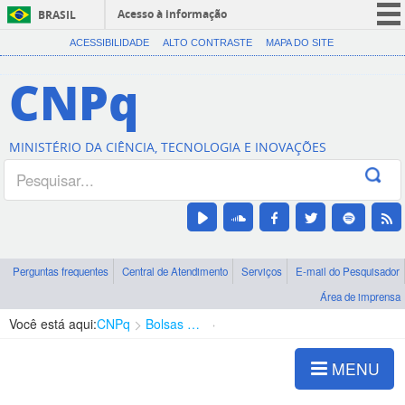
Acesso à informação
BRASIL
CORONAVÍRUS (COVID-19)
ACESSIBILIDADE
ALTO CONTRASTE
MAPA DO SITE
Participe
CNPq
Serviços
Legislação
MINISTÉRIO DA CIÊNCIA, TECNOLOGIA E INOVAÇÕES
Canais
Perguntas frequentes
Central de Atendimento
Serviços
E-mail do Pesquisador
Área de imprensa
Você está aqui:
CNPq
Bolsas e Auxílios Vigentes
Projetos de Pesquisa
MENU