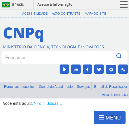
Acesso à informação
BRASIL
CORONAVÍRUS (COVID-19)
ACESSIBILIDADE
ALTO CONTRASTE
MAPA DO SITE
Participe
CNPq
Serviços
Legislação
MINISTÉRIO DA CIÊNCIA, TECNOLOGIA E INOVAÇÕES
Canais
Perguntas frequentes
Central de Atendimento
Serviços
E-mail do Pesquisador
Área de imprensa
Você está aqui:
CNPq
Bolsas e Auxílios Vigentes
Projetos de Pesquisa
MENU