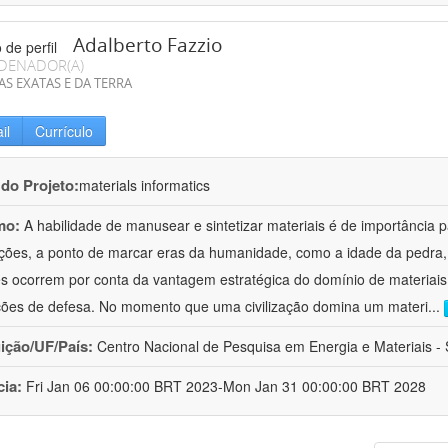
Adalberto Fazzio
DENADOR(A)
AS EXATAS E DA TERRA
il
Currículo
 do Projeto:
materials informatics
mo:
A habilidade de manusear e sintetizar materiais é de importância 
zações, a ponto de marcar eras da humanidade, como a idade da pedra, 
es ocorrem por conta da vantagem estratégica do domínio de materiais,
ções de defesa. No momento que uma civilização domina um materi
...
uição/UF/País:
Centro Nacional de Pesquisa em Energia e Materiais - S
cia:
Fri Jan 06 00:00:00 BRT 2023-Mon Jan 31 00:00:00 BRT 2028