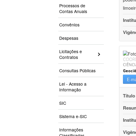
Processos de
limoei
Contas Anuais
Instit
Convênios
Vigên
Despesas
Licitações e
Contratos
COOR
CIÊNCI
Consultas Públicas
Geociê
E-ma
Lei - Acesso a
Informação
Título
SIC
Resu
Sistema e-SIC
Instit
Informações
Vigên
Classificadas