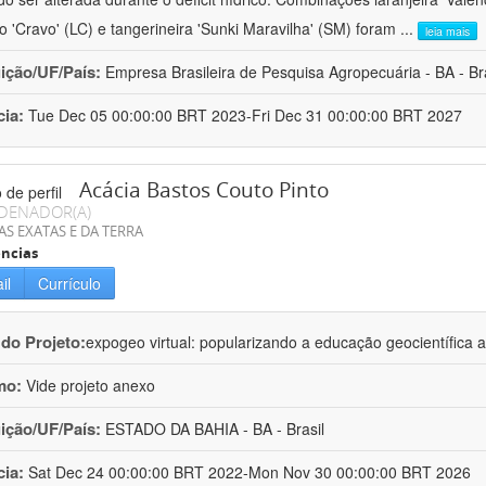
ro 'Cravo' (LC) e tangerineira 'Sunki Maravilha' (SM) foram
...
leia mais
uição/UF/País:
Empresa Brasileira de Pesquisa Agropecuária - BA - Bra
cia:
Tue Dec 05 00:00:00 BRT 2023-Fri Dec 31 00:00:00 BRT 2027
Acácia Bastos Couto Pinto
DENADOR(A)
AS EXATAS E DA TERRA
ncias
il
Currículo
 do Projeto:
expogeo virtual: popularizando a educação geocientífica a
mo:
Vide projeto anexo
uição/UF/País:
ESTADO DA BAHIA - BA - Brasil
cia:
Sat Dec 24 00:00:00 BRT 2022-Mon Nov 30 00:00:00 BRT 2026