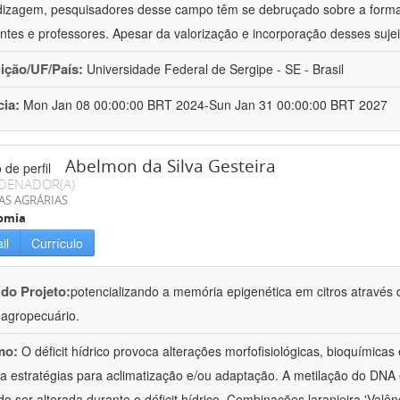
izagem, pesquisadores desse campo têm se debruçado sobre a formaç
ntes e professores. Apesar da valorização e incorporação desses sujei
uição/UF/País:
Universidade Federal de Sergipe - SE - Brasil
cia:
Mon Jan 08 00:00:00 BRT 2024-Sun Jan 31 00:00:00 BRT 2027
Abelmon da Silva Gesteira
DENADOR(A)
AS AGRÁRIAS
omia
il
Currículo
 do Projeto:
potencializando a memória epigenética em citros através d
o agropecuário.
mo:
O déficit hídrico provoca alterações morfofisiológicas, bioquímica
 a estratégias para aclimatização e/ou adaptação. A metilação do DNA 
o ser alterada durante o déficit hídrico. Combinações laranjeira 'Valên