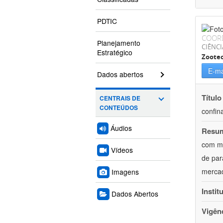
PDTIC
COOR
Planejamento
CIÊNCI
Estratégico
Zoote
E-ma
Dados abertos
Título
CENTRAIS DE
CONTEÚDOS
confin
Áudios
Resu
com mú
Vídeos
de par
mercad
Imagens
Instit
Dados Abertos
Vigên