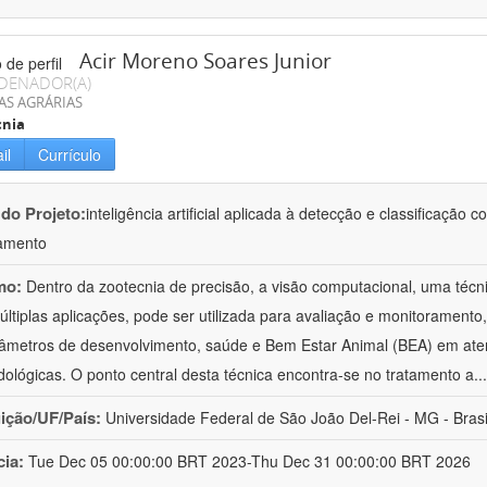
Acir Moreno Soares Junior
DENADOR(A)
AS AGRÁRIAS
cnia
il
Currículo
 do Projeto:
inteligência artificial aplicada à detecção e classificaçã
amento
mo:
Dentro da zootecnia de precisão, a visão computacional, uma técni
ltiplas aplicações, pode ser utilizada para avaliação e monitoramento, 
âmetros de desenvolvimento, saúde e Bem Estar Animal (BEA) em ate
ológicas. O ponto central desta técnica encontra-se no tratamento a
..
uição/UF/País:
Universidade Federal de São João Del-Rei - MG - Brasi
cia:
Tue Dec 05 00:00:00 BRT 2023-Thu Dec 31 00:00:00 BRT 2026