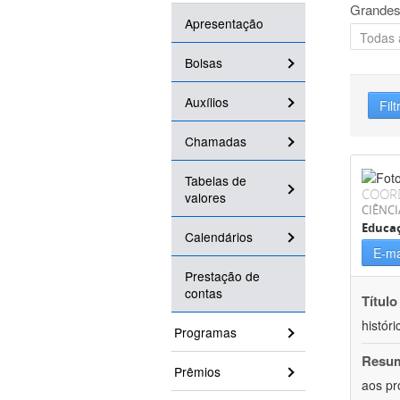
Grandes
Apresentação
Bolsas
Auxílios
Filt
Chamadas
Tabelas de
COOR
valores
CIÊNC
Educa
Calendários
E-ma
Prestação de
contas
Título
históri
Programas
Resu
Prêmios
aos pr