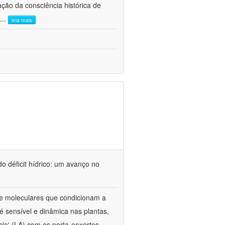
ão da consciência histórica de
...
leia mais
o déficit hídrico: um avanço no
s e moleculares que condicionam a
é sensível e dinâmica nas plantas,
cia' (LA) com os porta-enxertos