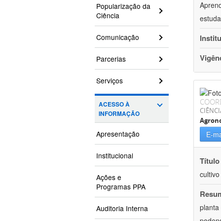
Aprend
Popularização da
Ciência
estuda
Comunicação
Instit
Vigên
Parcerias
Serviços
COOR
ACESSO À
CIÊNCI
INFORMAÇÃO
Agron
Apresentação
E-ma
Institucional
Título
cultiv
Ações e
Programas PPA
Resu
planta
Auditoria Interna
podend