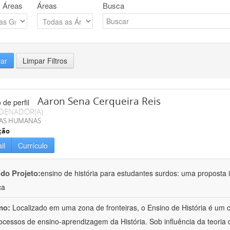
 Áreas
Áreas
Busca
rar
Limpar Filtros
Aaron Sena Cerqueira Reis
DENADOR(A)
IAS HUMANAS
ção
il
Currículo
 do Projeto:
ensino de história para estudantes surdos: uma proposta i
ca
mo:
Localizado em uma zona de fronteiras, o Ensino de História é um
ocessos de ensino-aprendizagem da História. Sob influência da teoria d