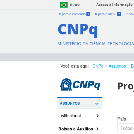
Acesso à informação
BRASIL
Ir para o conteúdo
1
Ir para o menu
2
Ir pa
CNPq
MINISTÉRIO DA CIÊNCIA, TECNOLOGI
Você está aqui:
CNPq
Assuntos
B
Pro
ASSUNTOS
Institucional
País
Bolsas e Auxílios