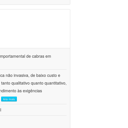
o comportamental de cabras em
ca não invasiva, de baixo custo e
tanto qualitativo quanto quantitativo,
ndimento às exigências
.
leia mais
l