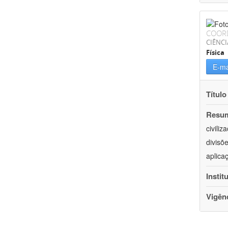
COOR
CIÊNCI
Física
E-ma
Título
Resu
civili
divisõ
aplica
Instit
Vigên