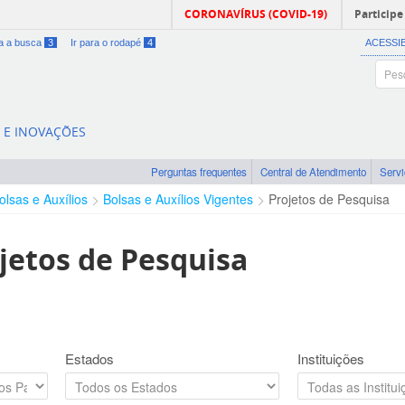
CORONAVÍRUS (COVID-19)
Participe
ra a busca
3
Ir para o rodapé
4
ACESSI
A E INOVAÇÕES
Perguntas frequentes
Central de Atendimento
Serv
olsas e Auxílios
Bolsas e Auxílios Vigentes
Projetos de Pesquisa
jetos de Pesquisa
Estados
Instituições