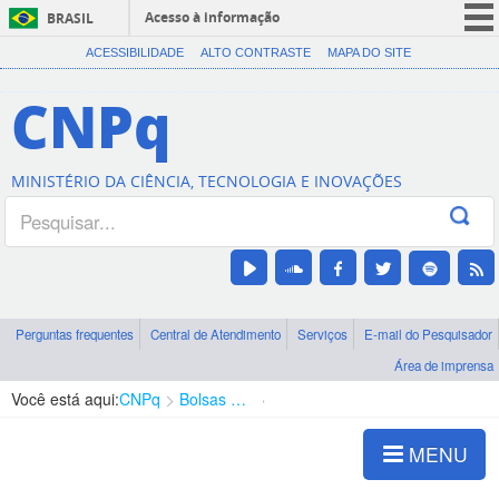
Acesso à informação
BRASIL
CORONAVÍRUS (COVID-19)
ACESSIBILIDADE
ALTO CONTRASTE
MAPA DO SITE
Participe
CNPq
Serviços
Legislação
MINISTÉRIO DA CIÊNCIA, TECNOLOGIA E INOVAÇÕES
Canais
Perguntas frequentes
Central de Atendimento
Serviços
E-mail do Pesquisador
Área de imprensa
Você está aqui:
CNPq
Bolsas e Auxílios Vigentes
Projetos de Pesquisa
MENU