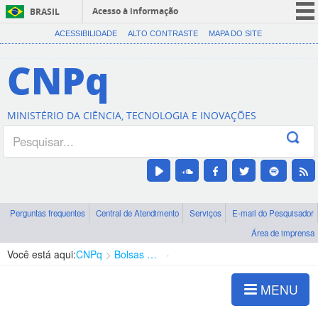
Acesso à informação
BRASIL
CORONAVÍRUS (COVID-19)
ACESSIBILIDADE
ALTO CONTRASTE
MAPA DO SITE
Participe
CNPq
Serviços
Legislação
MINISTÉRIO DA CIÊNCIA, TECNOLOGIA E INOVAÇÕES
Canais
Perguntas frequentes
Central de Atendimento
Serviços
E-mail do Pesquisador
Área de imprensa
Você está aqui:
CNPq
Bolsas e Auxílios Vigentes
Projetos de Pesquisa
MENU