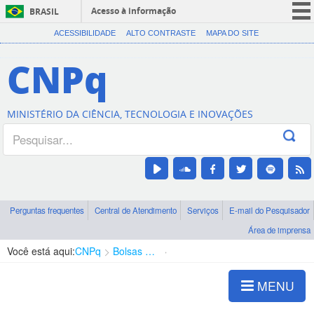
Acesso à informação
BRASIL
CORONAVÍRUS (COVID-19)
ACESSIBILIDADE
ALTO CONTRASTE
MAPA DO SITE
Participe
CNPq
Serviços
Legislação
MINISTÉRIO DA CIÊNCIA, TECNOLOGIA E INOVAÇÕES
Canais
Perguntas frequentes
Central de Atendimento
Serviços
E-mail do Pesquisador
Área de imprensa
Você está aqui:
CNPq
Bolsas e Auxílios Vigentes
Projetos de Pesquisa
MENU