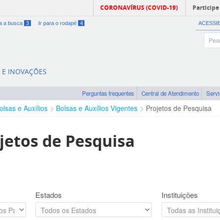
CORONAVÍRUS (COVID-19)
Participe
ra a busca
3
Ir para o rodapé
4
ACESSI
A E INOVAÇÕES
Perguntas frequentes
Central de Atendimento
Serv
olsas e Auxílios
Bolsas e Auxílios Vigentes
Projetos de Pesquisa
jetos de Pesquisa
Estados
Instituições