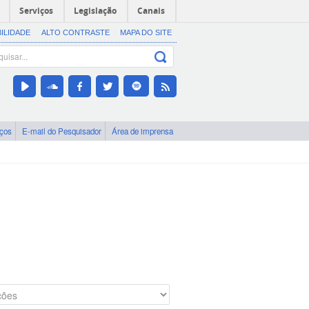
Serviços
Legislação
Canais
BILIDADE
ALTO CONTRASTE
MAPA DO SITE
iços
E-mail do Pesquisador
Área de imprensa