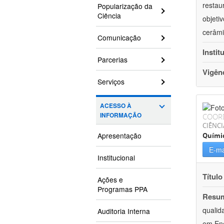
restau
Popularização da
Ciência
objeti
cerâmi
Comunicação
Instit
Parcerias
Vigên
Serviços
ACESSO À
INFORMAÇÃO
COOR
CIÊNCI
Apresentação
Quími
E-ma
Institucional
Título
Ações e
Programas PPA
Resu
qualid
Auditoria Interna
em Ene