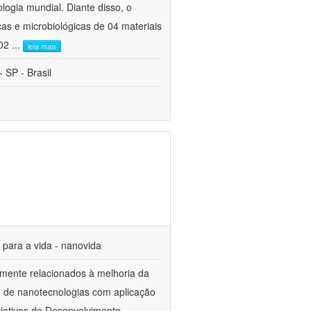
ogia mundial. Diante disso, o
cas e microbiológicas de 04 materiais
 02
...
leia mais
 SP - Brasil
s para a vida - nanovida
mente relacionados à melhoria da
o de nanotecnologias com aplicação
jetivos de Desenvolvimento