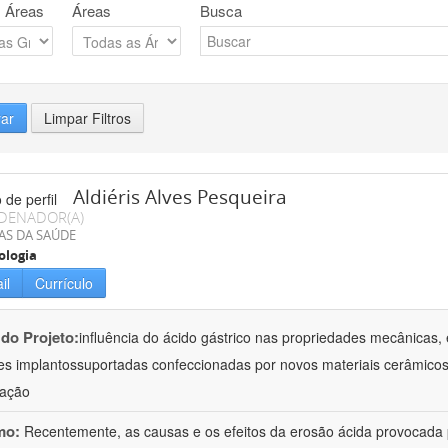
 Áreas
Áreas
Busca
rar
Limpar Filtros
Aldiéris Alves Pesqueira
DENADOR(A)
AS DA SAÚDE
ologia
il
Currículo
 do Projeto:
influência do ácido gástrico nas propriedades mecânicas, 
es implantossuportadas confeccionadas por novos materiais cerâmicos
gação
mo:
Recentemente, as causas e os efeitos da erosão ácida provocada p