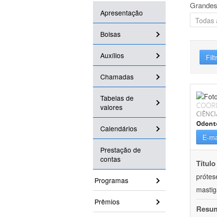
Grandes
Apresentação
Bolsas
Auxílios
Filt
Chamadas
Tabelas de
COOR
valores
CIÊNCI
Odont
Calendários
E-ma
Prestação de
contas
Título
prótes
Programas
masti
Prêmios
Resu