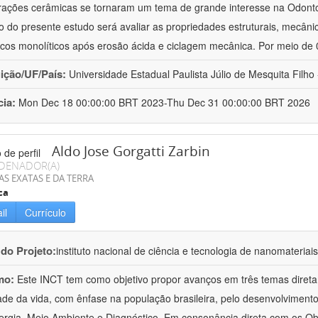
rações cerâmicas se tornaram um tema de grande interesse na Odontol
vo do presente estudo será avaliar as propriedades estruturais, mecâni
cos monolíticos após erosão ácida e ciclagem mecânica. Por meio de
uição/UF/País:
Universidade Estadual Paulista Júlio de Mesquita Filho -
cia:
Mon Dec 18 00:00:00 BRT 2023-Thu Dec 31 00:00:00 BRT 2026
Aldo Jose Gorgatti Zarbin
DENADOR(A)
AS EXATAS E DA TERRA
ca
il
Currículo
 do Projeto:
instituto nacional de ciência e tecnologia de nanomateriai
mo:
Este INCT tem como objetivo propor avanços em três temas direta
ade da vida, com ênfase na população brasileira, pelo desenvolviment
rgia, Meio Ambiente e Diagnóstico. Em consonância direta com os Ob