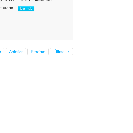
materia
...
leia mais
o
Anterior
Próximo
Último →