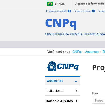
Acesso à informação
BRASIL
Ir para o conteúdo
1
Ir para o menu
2
Ir pa
CNPq
MINISTÉRIO DA CIÊNCIA, TECNOLOGI
Você está aqui:
CNPq
Assuntos
B
Pro
ASSUNTOS
Institucional
País
Bolsas e Auxílios