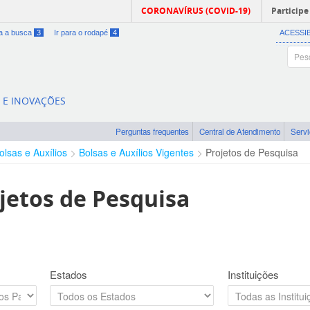
CORONAVÍRUS (COVID-19)
Participe
ra a busca
3
Ir para o rodapé
4
ACESSI
A E INOVAÇÕES
Perguntas frequentes
Central de Atendimento
Serv
olsas e Auxílios
Bolsas e Auxílios Vigentes
Projetos de Pesquisa
jetos de Pesquisa
Estados
Instituições