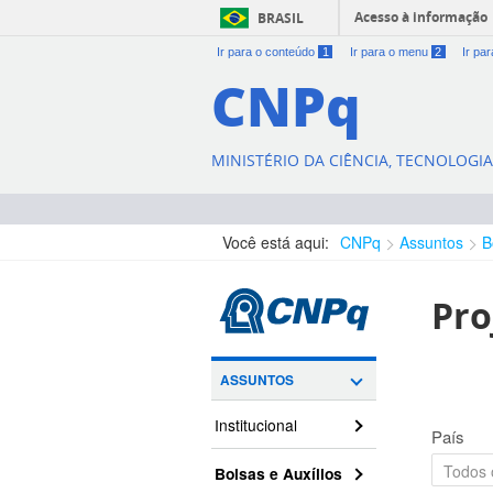
Acesso à informação
BRASIL
Ir para o conteúdo
1
Ir para o menu
2
Ir pa
CNPq
MINISTÉRIO DA CIÊNCIA, TECNOLOGI
Você está aqui:
CNPq
Assuntos
B
Pro
ASSUNTOS
Institucional
País
Bolsas e Auxílios