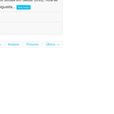
sigualda
...
leia mais
o
Anterior
Próximo
Último →