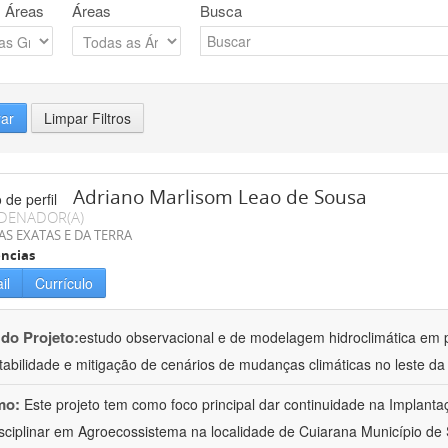
 Áreas
Áreas
Busca
rar
Limpar Filtros
Adriano Marlisom Leao de Sousa
DENADOR(A)
AS EXATAS E DA TERRA
ncias
il
Currículo
 do Projeto:
estudo observacional e de modelagem hidroclimática em
tabilidade e mitigação de cenários de mudanças climáticas no leste d
mo:
Este projeto tem como foco principal dar continuidade na Implanta
isciplinar em Agroecossistema na localidade de Cuiarana Município de 