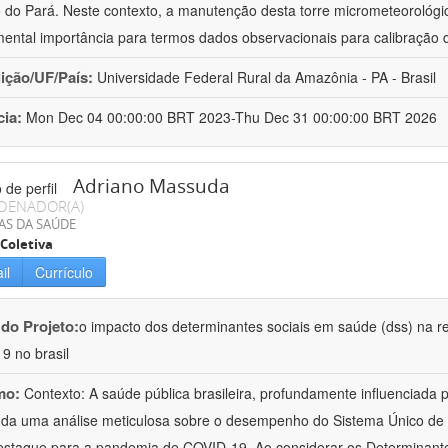
 do Pará. Neste contexto, a manutenção desta torre micrometeorológica
ental importância para termos dados observacionais para calibração
uição/UF/País:
Universidade Federal Rural da Amazônia - PA - Brasil
cia:
Mon Dec 04 00:00:00 BRT 2023-Thu Dec 31 00:00:00 BRT 2026
Adriano Massuda
DENADOR(A)
AS DA SAÚDE
Coletiva
il
Currículo
 do Projeto:
o impacto dos determinantes sociais em saúde (dss) na r
19 no brasil
mo:
Contexto: A saúde pública brasileira, profundamente influenciada
a uma análise meticulosa sobre o desempenho do Sistema Único de S
staque para a pandemia de COVID-19. Ao considerar os Determinante