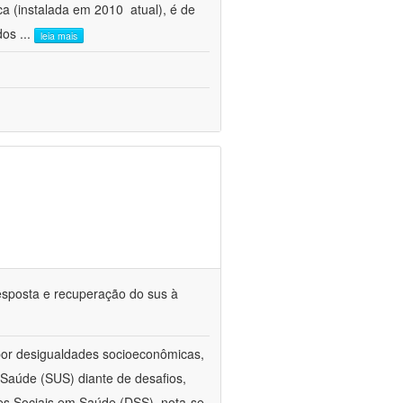
 (instalada em 2010  atual), é de
 dos
...
leia mais
esposta e recuperação do sus à
 por desigualdades socioeconômicas,
aúde (SUS) diante de desafios,
s Sociais em Saúde (DSS), nota-se