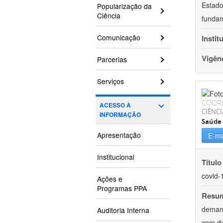
Estado
Popularização da
Ciência
fundam
Comunicação
Instit
Vigên
Parcerias
Serviços
COOR
ACESSO À
CIÊNCI
INFORMAÇÃO
Saúde 
Apresentação
E-ma
Institucional
Título
covid-
Ações e
Programas PPA
Resu
demand
Auditoria Interna
com de