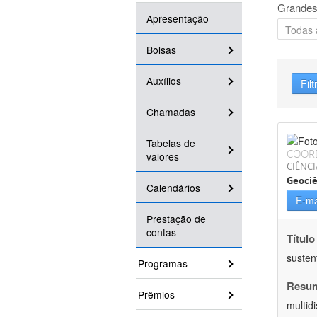
Grandes
Apresentação
Bolsas
Auxílios
Filt
Chamadas
Tabelas de
COOR
valores
CIÊNCI
Geociê
Calendários
E-ma
Prestação de
contas
Título
susten
Programas
Resu
Prêmios
multid