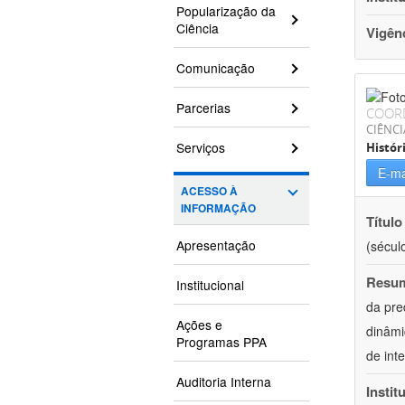
Popularização da
Ciência
Vigên
Comunicação
Parcerias
COOR
CIÊNC
Serviços
Histór
E-ma
ACESSO À
INFORMAÇÃO
Título
Apresentação
(século
Resu
Institucional
da pre
Ações e
dinâmi
Programas PPA
de int
Auditoria Interna
Instit