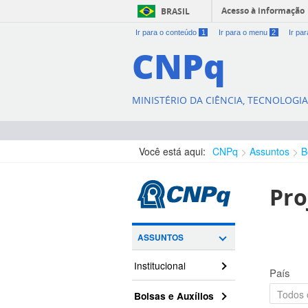
Acesso à informação
BRASIL
Ir para o conteúdo
1
Ir para o menu
2
Ir pa
CNPq
MINISTÉRIO DA CIÊNCIA, TECNOLOGI
Você está aqui:
CNPq
Assuntos
B
Pro
ASSUNTOS
Institucional
País
Bolsas e Auxílios