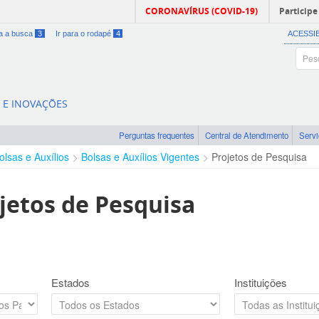
CORONAVÍRUS (COVID-19)
Participe
ra a busca
3
Ir para o rodapé
4
ACESSI
A E INOVAÇÕES
Perguntas frequentes
Central de Atendimento
Serv
olsas e Auxílios
Bolsas e Auxílios Vigentes
Projetos de Pesquisa
jetos de Pesquisa
Estados
Instituições