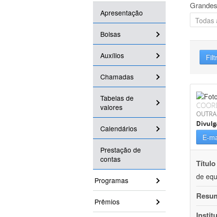
Grandes
Apresentação
Bolsas
Auxílios
Filt
Chamadas
Tabelas de
COOR
valores
OUTRA
Divulg
Calendários
E-ma
Prestação de
contas
Título
de equ
Programas
Resu
Prêmios
Instit