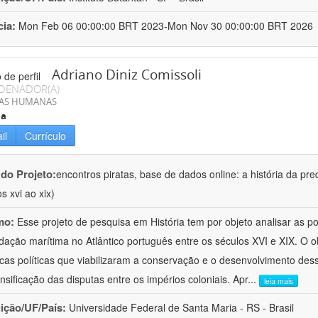
cia:
Mon Feb 06 00:00:00 BRT 2023-Mon Nov 30 00:00:00 BRT 2026
Adriano Diniz Comissoli
DENADOR(A)
IAS HUMANAS
ia
il
Currículo
 do Projeto:
encontros piratas, base de dados online: a história da pre
s xvi ao xix)
mo:
Esse projeto de pesquisa em História tem por objeto analisar as 
dação marítima no Atlântico português entre os séculos XVI e XIX. O ob
cas políticas que viabilizaram a conservação e o desenvolvimento dess
ensificação das disputas entre os impérios coloniais. Apr
...
leia mais
uição/UF/País:
Universidade Federal de Santa Maria - RS - Brasil