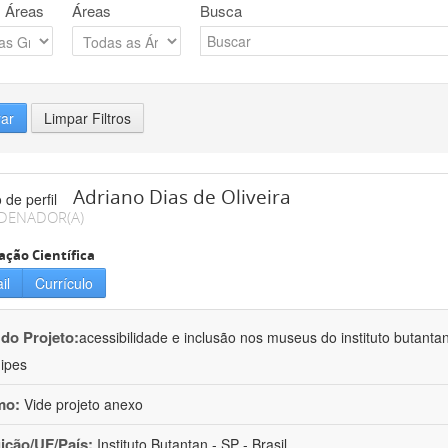
 Áreas
Áreas
Busca
rar
Limpar Filtros
Adriano Dias de Oliveira
DENADOR(A)
ação Científica
il
Currículo
 do Projeto:
acessibilidade e inclusão nos museus do instituto butanta
ipes
mo:
Vide projeto anexo
uição/UF/País:
Instituto Butantan - SP - Brasil