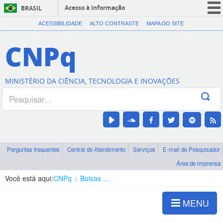
Acesso à informação
BRASIL
CORONAVÍRUS (COVID-19)
ACESSIBILIDADE
ALTO CONTRASTE
MAPA DO SITE
Participe
CNPq
Serviços
Legislação
MINISTÉRIO DA CIÊNCIA, TECNOLOGIA E INOVAÇÕES
Canais
Perguntas frequentes
Central de Atendimento
Serviços
E-mail do Pesquisador
Área de imprensa
Você está aqui:
CNPq
Bolsas e Auxílios Vigentes
Projetos de Pesquisa
MENU