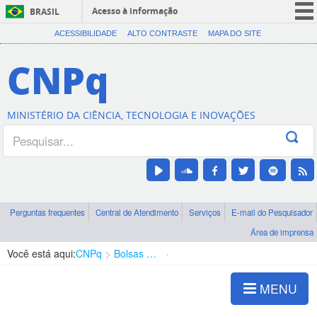
Acesso à informação
BRASIL
CORONAVÍRUS (COVID-19)
ACESSIBILIDADE
ALTO CONTRASTE
MAPA DO SITE
Participe
CNPq
Serviços
Legislação
MINISTÉRIO DA CIÊNCIA, TECNOLOGIA E INOVAÇÕES
Canais
Perguntas frequentes
Central de Atendimento
Serviços
E-mail do Pesquisador
Área de imprensa
Você está aqui:
CNPq
Bolsas e Auxílios Vigentes
Projetos de Pesquisa
MENU