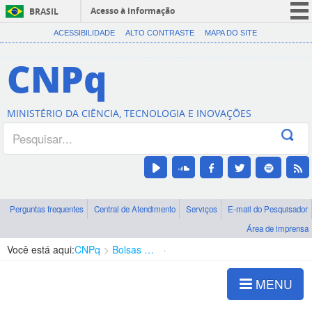
Acesso à informação
BRASIL
CORONAVÍRUS (COVID-19)
ACESSIBILIDADE
ALTO CONTRASTE
MAPA DO SITE
Participe
CNPq
Serviços
Legislação
MINISTÉRIO DA CIÊNCIA, TECNOLOGIA E INOVAÇÕES
Canais
Perguntas frequentes
Central de Atendimento
Serviços
E-mail do Pesquisador
Área de imprensa
Você está aqui:
CNPq
Bolsas e Auxílios Vigentes
Projetos de Pesquisa
MENU