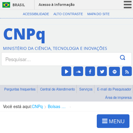
Acesso à informação
BRASIL
CORONAVÍRUS (COVID-19)
ACESSIBILIDADE
ALTO CONTRASTE
MAPA DO SITE
Participe
CNPq
Serviços
Legislação
MINISTÉRIO DA CIÊNCIA, TECNOLOGIA E INOVAÇÕES
Canais
Perguntas frequentes
Central de Atendimento
Serviços
E-mail do Pesquisador
Área de imprensa
Você está aqui:
CNPq
Bolsas e Auxílios Vigentes
Projetos de Pesquisa
MENU