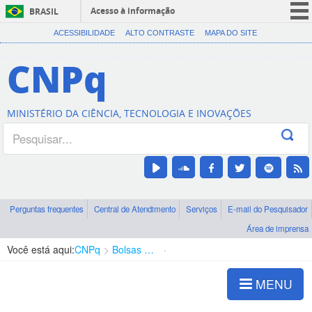
Acesso à informação
BRASIL
CORONAVÍRUS (COVID-19)
ACESSIBILIDADE
ALTO CONTRASTE
MAPA DO SITE
Participe
CNPq
Serviços
Legislação
MINISTÉRIO DA CIÊNCIA, TECNOLOGIA E INOVAÇÕES
Canais
Perguntas frequentes
Central de Atendimento
Serviços
E-mail do Pesquisador
Área de imprensa
Você está aqui:
CNPq
Bolsas e Auxílios Vigentes
Projetos de Pesquisa
MENU