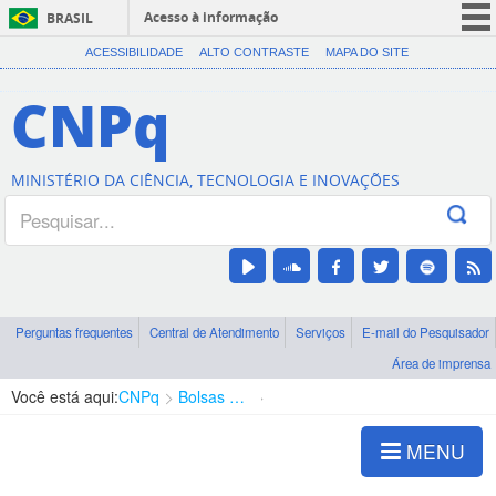
Acesso à informação
BRASIL
CORONAVÍRUS (COVID-19)
ACESSIBILIDADE
ALTO CONTRASTE
MAPA DO SITE
Participe
CNPq
Serviços
Legislação
MINISTÉRIO DA CIÊNCIA, TECNOLOGIA E INOVAÇÕES
Canais
Perguntas frequentes
Central de Atendimento
Serviços
E-mail do Pesquisador
Área de imprensa
Você está aqui:
CNPq
Bolsas e Auxílios Vigentes
Projetos de Pesquisa
MENU