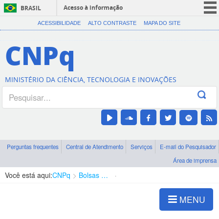
Acesso à informação
BRASIL
CORONAVÍRUS (COVID-19)
ACESSIBILIDADE
ALTO CONTRASTE
MAPA DO SITE
Participe
CNPq
Serviços
Legislação
MINISTÉRIO DA CIÊNCIA, TECNOLOGIA E INOVAÇÕES
Canais
Perguntas frequentes
Central de Atendimento
Serviços
E-mail do Pesquisador
Área de imprensa
Você está aqui:
CNPq
Bolsas e Auxílios Vigentes
Projetos de Pesquisa
MENU