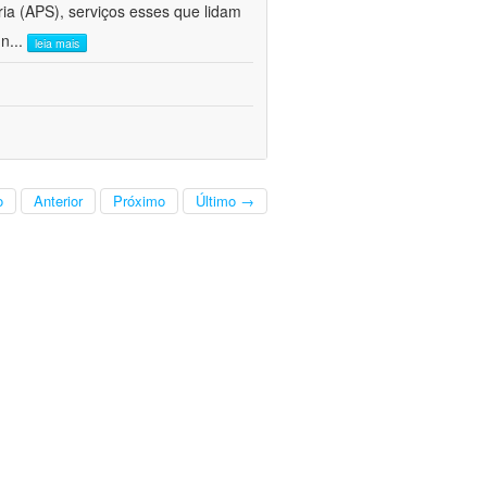
ria (APS), serviços esses que lidam
 n
...
leia mais
o
Anterior
Próximo
Último →