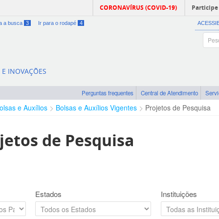
CORONAVÍRUS (COVID-19)
Participe
ra a busca
3
Ir para o rodapé
4
ACESSI
A E INOVAÇÕES
Perguntas frequentes
Central de Atendimento
Serv
olsas e Auxílios
Bolsas e Auxílios Vigentes
Projetos de Pesquisa
jetos de Pesquisa
Estados
Instituições