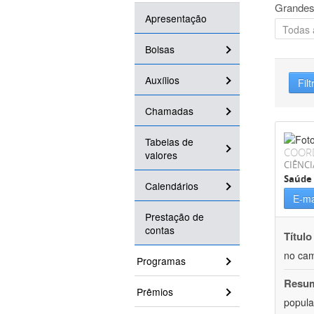
Grandes
Apresentação
Bolsas
Auxílios
Filt
Chamadas
Tabelas de
COOR
valores
CIÊNCI
Saúde 
Calendários
E-ma
Prestação de
contas
Título
no cam
Programas
Resu
Prêmios
popula