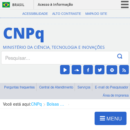
Acesso à informação
BRASIL
CORONAVÍRUS (COVID-19)
ACESSIBILIDADE
ALTO CONTRASTE
MAPA DO SITE
Participe
CNPq
Serviços
Legislação
MINISTÉRIO DA CIÊNCIA, TECNOLOGIA E INOVAÇÕES
Canais
Perguntas frequentes
Central de Atendimento
Serviços
E-mail do Pesquisador
Área de imprensa
Você está aqui:
CNPq
Bolsas e Auxílios Vigentes
Projetos de Pesquisa
MENU