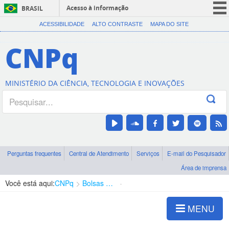
Acesso à informação
BRASIL
CORONAVÍRUS (COVID-19)
ACESSIBILIDADE
ALTO CONTRASTE
MAPA DO SITE
Participe
CNPq
Serviços
Legislação
MINISTÉRIO DA CIÊNCIA, TECNOLOGIA E INOVAÇÕES
Canais
Perguntas frequentes
Central de Atendimento
Serviços
E-mail do Pesquisador
Área de imprensa
Você está aqui:
CNPq
Bolsas e Auxílios Vigentes
Projetos de Pesquisa
MENU