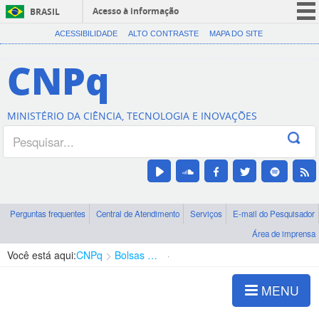
Acesso à informação
BRASIL
CORONAVÍRUS (COVID-19)
ACESSIBILIDADE
ALTO CONTRASTE
MAPA DO SITE
Participe
CNPq
Serviços
Legislação
MINISTÉRIO DA CIÊNCIA, TECNOLOGIA E INOVAÇÕES
Canais
Perguntas frequentes
Central de Atendimento
Serviços
E-mail do Pesquisador
Área de imprensa
Você está aqui:
CNPq
Bolsas e Auxílios Vigentes
Projetos de Pesquisa
MENU