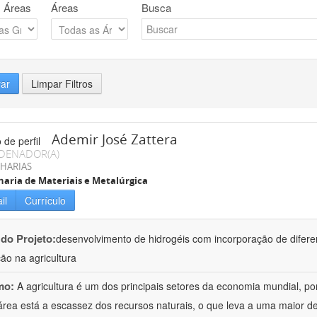
 Áreas
Áreas
Busca
rar
Limpar Filtros
Ademir José Zattera
DENADOR(A)
HARIAS
aria de Materiais e Metalúrgica
il
Currículo
 do Projeto:
desenvolvimento de hidrogéis com incorporação de difere
ção na agricultura
mo:
A agricultura é um dos principais setores da economia mundial, po
área está a escassez dos recursos naturais, o que leva a uma maior d