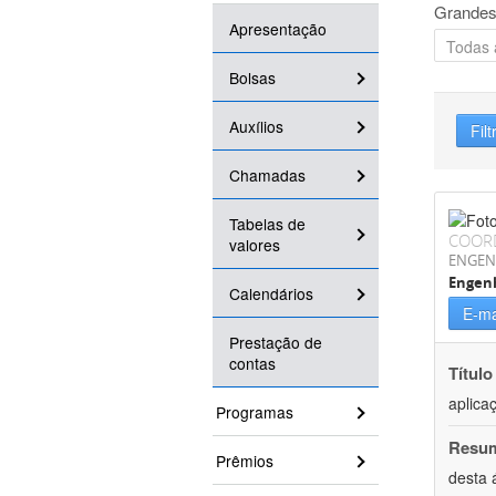
Grandes
Apresentação
Bolsas
Auxílios
Filt
Chamadas
Tabelas de
COOR
valores
ENGEN
Engenh
Calendários
E-ma
Prestação de
contas
Título
aplica
Programas
Resu
Prêmios
desta 