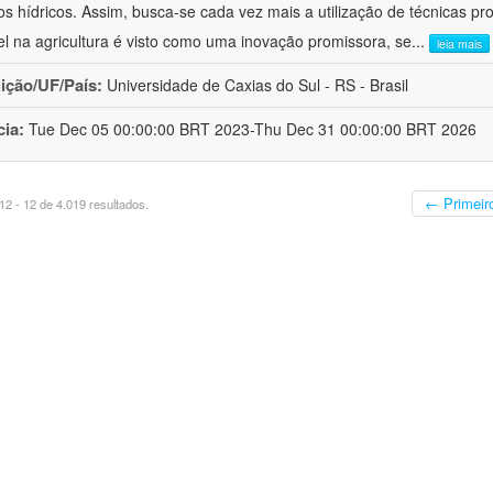
os hídricos. Assim, busca-se cada vez mais a utilização de técnicas pr
el na agricultura é visto como uma inovação promissora, se
...
leia mais
uição/UF/País:
Universidade de Caxias do Sul - RS - Brasil
cia:
Tue Dec 05 00:00:00 BRT 2023-Thu Dec 31 00:00:00 BRT 2026
← Primeir
2 - 12 de 4.019 resultados.