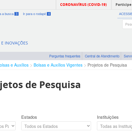
CORONAVÍRUS (COVID-19)
Participe
ra a busca
3
Ir para o rodapé
4
ACESSI
A E INOVAÇÕES
Perguntas frequentes
Central de Atendimento
Serv
olsas e Auxílios
Bolsas e Auxílios Vigentes
Projetos de Pesquisa
jetos de Pesquisa
Estados
Instituições