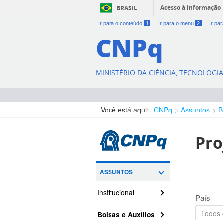
Acesso à informação
BRASIL
Ir para o conteúdo
1
Ir para o menu
2
Ir pa
CNPq
MINISTÉRIO DA CIÊNCIA, TECNOLOGI
Você está aqui:
CNPq
Assuntos
B
Pro
ASSUNTOS
Institucional
País
Bolsas e Auxílios