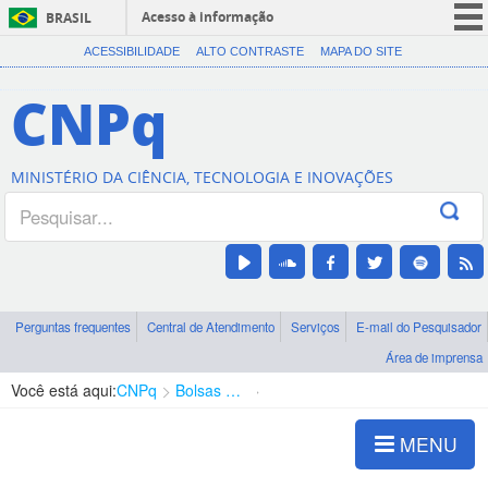
Acesso à informação
BRASIL
CORONAVÍRUS (COVID-19)
ACESSIBILIDADE
ALTO CONTRASTE
MAPA DO SITE
Participe
CNPq
Serviços
Legislação
MINISTÉRIO DA CIÊNCIA, TECNOLOGIA E INOVAÇÕES
Canais
Perguntas frequentes
Central de Atendimento
Serviços
E-mail do Pesquisador
Área de imprensa
Você está aqui:
CNPq
Bolsas e Auxílios Vigentes
Projetos de Pesquisa
MENU