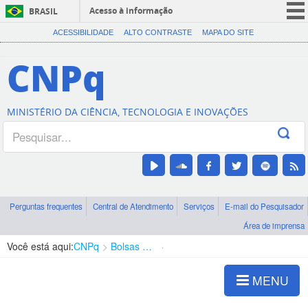
Acesso à informação
BRASIL
CORONAVÍRUS (COVID-19)
ACESSIBILIDADE
ALTO CONTRASTE
MAPA DO SITE
Participe
CNPq
Serviços
Legislação
MINISTÉRIO DA CIÊNCIA, TECNOLOGIA E INOVAÇÕES
Canais
Perguntas frequentes
Central de Atendimento
Serviços
E-mail do Pesquisador
Área de imprensa
Você está aqui:
CNPq
Bolsas e Auxílios Vigentes
Projetos de Pesquisa
MENU