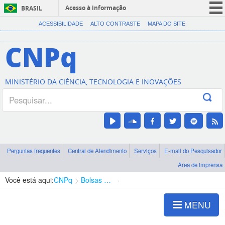
Acesso à informação
BRASIL
CORONAVÍRUS (COVID-19)
ACESSIBILIDADE
ALTO CONTRASTE
MAPA DO SITE
Participe
CNPq
Serviços
Legislação
MINISTÉRIO DA CIÊNCIA, TECNOLOGIA E INOVAÇÕES
Canais
Perguntas frequentes
Central de Atendimento
Serviços
E-mail do Pesquisador
Área de imprensa
Você está aqui:
CNPq
Bolsas e Auxílios Vigentes
Projetos de Pesquisa
MENU